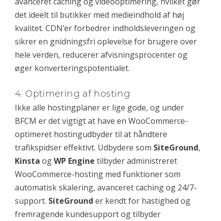
avanceret caching og videooptimering, hvilket gør
det ideelt til butikker med medieindhold af høj
kvalitet. CDN’er forbedrer indholdsleveringen og
sikrer en gnidningsfri oplevelse for brugere over
hele verden, reducerer afvisningsprocenter og
øger konverteringspotentialet.
4. Optimering af hosting
Ikke alle hostingplaner er lige gode, og under
BFCM er det vigtigt at have en WooCommerce-
optimeret hostingudbyder til at håndtere
trafikspidser effektivt. Udbydere som
SiteGround
,
Kinsta
og
WP Engine
tilbyder administreret
WooCommerce-hosting med funktioner som
automatisk skalering, avanceret caching og 24/7-
support.
SiteGround
er kendt for hastighed og
fremragende kundesupport og tilbyder