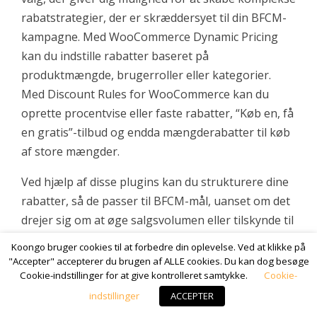
rabatstrategier, der er skræddersyet til din BFCM-
kampagne. Med WooCommerce Dynamic Pricing
kan du indstille rabatter baseret på
produktmængde, brugerroller eller kategorier.
Med Discount Rules for WooCommerce kan du
oprette procentvise eller faste rabatter, “Køb en, få
en gratis”-tilbud og endda mængderabatter til køb
af store mængder.
Ved hjælp af disse plugins kan du strukturere dine
rabatter, så de passer til BFCM-mål, uanset om det
drejer sig om at øge salgsvolumen eller tilskynde til
højere forbrug pr. ordre. Du kan f.eks. oprette en
Koongo bruger cookies til at forbedre din oplevelse. Ved at klikke på
regel, der giver 20 % rabat på ordrer over 150 USD,
"Accepter" accepterer du brugen af ALLE cookies. Du kan dog besøge
Cookie-indstillinger for at give kontrolleret samtykke.
Cookie-
og dermed belønne kunder, der foretager større
køb. Ved at eksperimentere med forskellige
indstillinger
ACCEPTER
rabatstrategier kan du se, hvilke kampagner der er