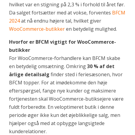
hvilket var en stigning på 2,3 % i forhold til året før.
Da salget fortsætter med at vokse, forventes
BFCM
2024
at nå endnu højere tal, hvilket giver
WooCommerce-butikker
en betydelig mulighed.
Hvorfor er BFCM vigtigt for WooCommerce-
butikker
For WooCommerce-forhandlere kan BFCM skabe
en betydelig omsætning. Omkring
30 % af det
årlige detailsalg
finder sted i feriesæsonen, hvor
BFCM topper. For at imødekomme den høje
efterspørgsel, fange nye kunder og maksimere
fortjenesten skal WooCommerce-butiksejere være
fuldt forberedte. En veloptimeret butik i denne
periode øger ikke kun det øjeblikkelige salg, men
hjælper også med at opbygge langsigtede
kunderelationer.