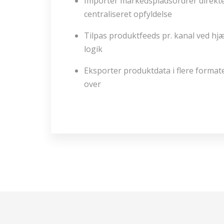
Importer markedspladsordrer direkt
centraliseret opfyldelse
Tilpas produktfeeds pr. kanal ved hjæl
logik
Eksporter produktdata i flere formate
over