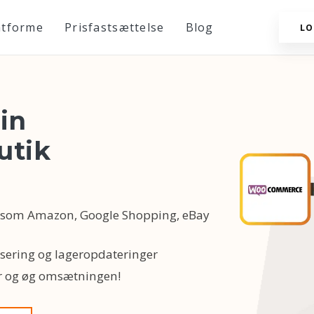
atforme
Prisfastsættelse
Blog
LO
in
utik
er som Amazon, Google Shopping, eBay
isering og lageropdateringer
er og øg omsætningen!