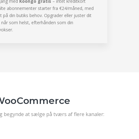
 gang med
Koongo gratis
– intet kreditkort
alte abonnementer starter fra €24/måned, med
t på din butiks behov. Opgrader eller juster dit
når som helst, efterhånden som din
vokser.
l WooCommerce
 begynde at sælge på tværs af flere kanaler: