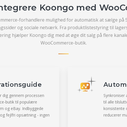
 integrere Koongo med Woo
merce-forhandlere mulighed for automatisk at sælge på 
ssider og sociale netværk. Fra produktlistestyring til lage
ring hjælper Koongo dig med at øge dit salg på flere kanaler
WooCommerce-butik.
grationsguide
Automa
er dig gennem processen
Synkroniser
-butik til populære
til alle tilsl
om og eBay. Indbyggede
konsistente o
og fejlfri opsætning - ingen
reducerer man