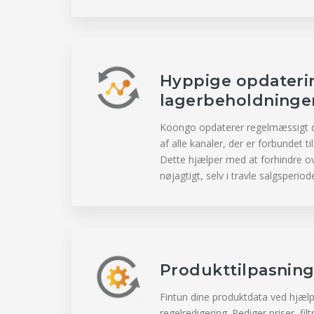
Hyppige opdateri
lagerbeholdninge
Koongo opdaterer regelmæssigt d
af alle kanaler, der er forbundet 
Dette hjælper med at forhindre ov
nøjagtigt, selv i travle salgsperiod
Produkttilpasnin
Fintun dine produktdata ved hjæl
regelredigering. Rediger priser, filt