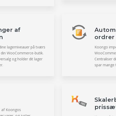
nger af
Automa
n
ordrer
ine lagerniveauer på tværs
Koongo impor
til din WooCommerce-butik.
WooCommerce-
ersalg og holder dit lager
Centraliser 
er.
spar mange t
g
Skaler
prissæ
p af Koongos
rer varer, og juster