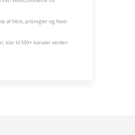
e ind i WooCommerce for
p af filtre, prisregler og feed-
r, klar til 500+ kanaler verden