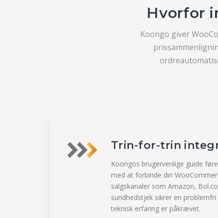
Hvorfor
Koongo giver WooCom
prissammenligning
ordreautomatise
Trin-for-trin inte
Koongos brugervenlige guide før
med at forbinde din WooCommerce
salgskanaler som Amazon, Bol.c
sundhedstjek sikrer en problemfri 
teknisk erfaring er påkrævet.