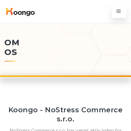
OM
OS
Koongo - NoStress Commerce
s.r.o.
NoStress Commerce s.r.o. har været aktiv inden for