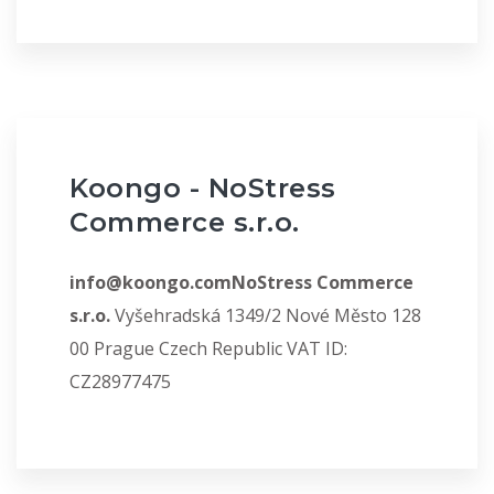
Koongo - NoStress
Commerce s.r.o.
info@koongo.comNoStress Commerce
s.r.o.
Vyšehradská 1349/2 Nové Město 128
00 Prague Czech Republic VAT ID:
CZ28977475