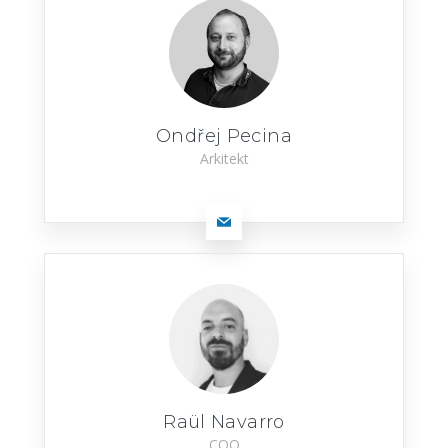
Ondřej Pecina
Arkitekt
Raül Navarro
COO