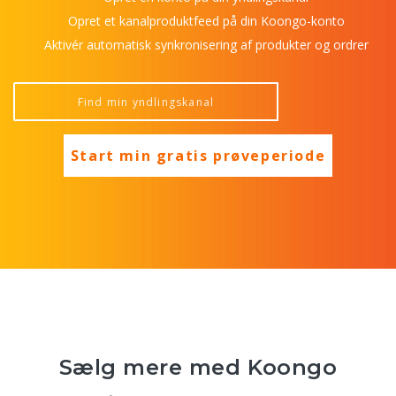
Opret et kanalproduktfeed på din Koongo-konto
Aktivér automatisk synkronisering af produkter og ordrer
Start min gratis prøveperiode
Sælg mere med Koongo