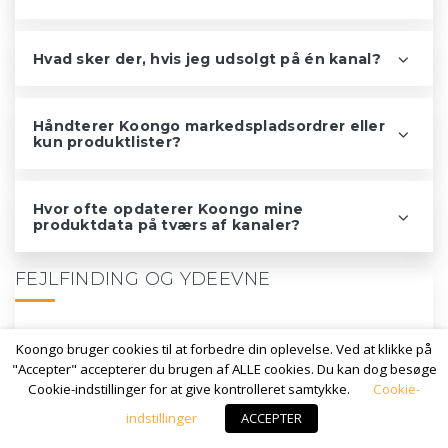
Hvad sker der, hvis jeg udsolgt på én kanal?
Håndterer Koongo markedspladsordrer eller
kun produktlister?
Hvor ofte opdaterer Koongo mine
produktdata på tværs af kanaler?
FEJLFINDING OG YDEEVNE
Koongo bruger cookies til at forbedre din oplevelse. Ved at klikke på
Hvorfor bliver mine produkter afvist på
"Accepter" accepterer du brugen af ALLE cookies. Du kan dog besøge
Google Shopping, og hvordan retter jeg det?
Cookie-indstillinger for at give kontrolleret samtykke.
Cookie-
indstillinger
ACCEPTER
Hvorfor bliver mine produkter afvist på