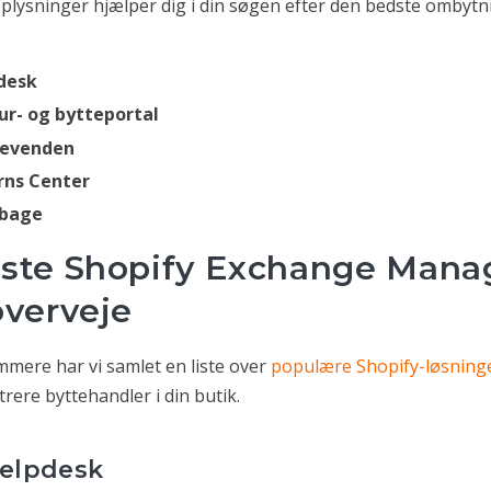
 oplysninger hjælper dig i din søgen efter den bedste ombytni
desk
ur- og bytteportal
gevenden
rns Center
lbage
dste Shopify Exchange Man
overveje
mmere har vi samlet en liste over
populære Shopify-løsning
rere byttehandler i din butik.
elpdesk