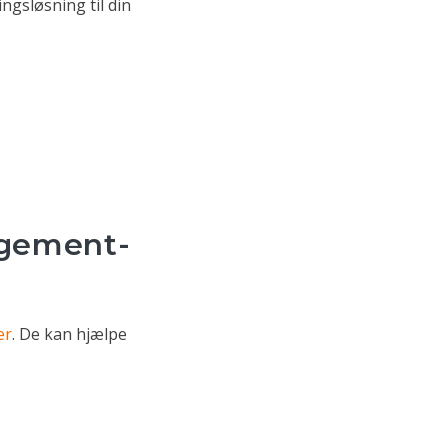
ngsløsning til din
agement-
er
. De kan hjælpe