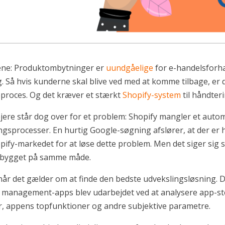
nene: Produktombytninger er
uundgåelige
for e-handelsforha
. Så hvis kunderne skal blive ved med at komme tilbage, er d
eproces. Og det kræver et stærkt
Shopify-system
til håndter
ejere står dog over for et problem: Shopify mangler et auto
ingsprocesser. En hurtig Google-søgning afslører, at der er 
ify-markedet for at løse dette problem. Men det siger sig sel
r bygget på samme måde.
, når det gælder om at finde den bedste udvekslingsløsning. D
 management-apps blev udarbejdet ved at analysere app-st
, appens topfunktioner og andre subjektive parametre.