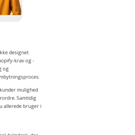
ikke designet
Shopify-krav og -
g og
ombytningsproces.
 kunder mulighed
urordre. Samtidig
 allerede bruger i