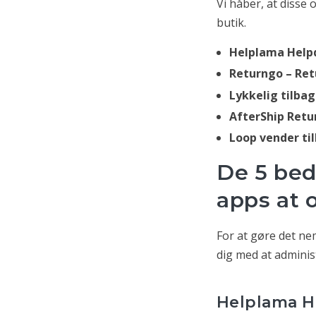
Vi håber, at disse
butik.
Helplama Help
Returngo – Ret
Lykkelig tilba
AfterShip Retu
Loop vender ti
De 5 be
apps at 
For at gøre det ne
dig med at administ
Helplama H