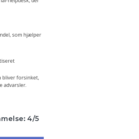
nal-helpdesk, der
ndel, som hjælper
tiseret
bliver forsinket,
e advarsler.
melse: 4/5