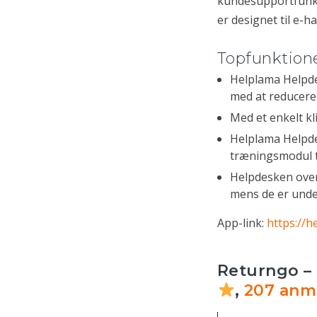
kundesupportfunkti
er designet til e-h
Topfunktione
Helplama Helpde
med at reducere
Med et enkelt k
Helplama Helpde
træningsmodul t
Helpdesken overv
mens de er under
App-link:
https://
Returngo – 
,
207 anm