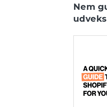
Nem gui
udveksl