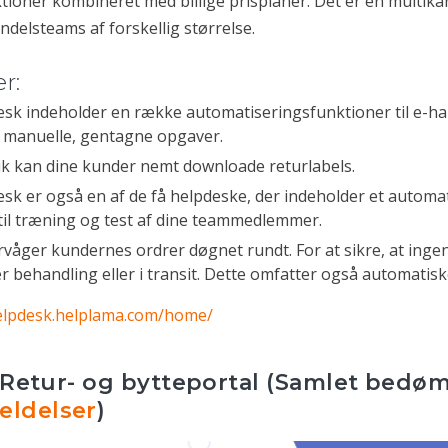
oner kombineret med billige prisplaner. Det er en multika
andelsteams af forskellig størrelse.
r:
sk indeholder en række automatiseringsfunktioner til e-ha
 manuelle, gentagne opgaver.
lik kan dine kunder nemt downloade returlabels.
sk er også en af de få helpdeske, der indeholder et automa
il træning og test af dine teammedlemmer.
åger kundernes ordrer døgnet rundt. For at sikre, at ingen 
 behandling eller i transit. Dette omfatter også automatisk
helpdesk.helplama.com/home/
Retur- og bytteportal (Samlet bedøm
eldelser
)