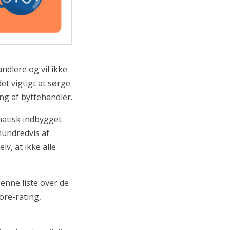
ndlere og vil ikke
et vigtigt at sørge
ing af byttehandler.
matisk indbygget
hundredvis af
v, at ikke alle
enne liste over de
ore-rating,