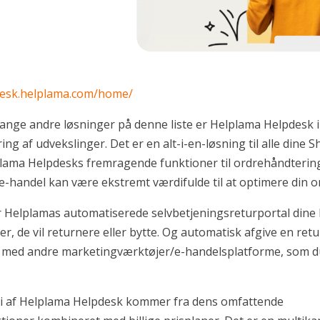
desk.helplama.com/home/
ange andre løsninger på denne liste er Helplama Helpdesk 
ring af udvekslinger. Det er en alt-i-en-løsning til alle dine 
plama Helpdesks fremragende funktioner til ordrehåndterin
e-handel kan være ekstremt værdifulde til at optimere din 
r Helplamas automatiserede selvbetjeningsreturportal dine
er, de vil returnere eller bytte. Og automatisk afgive en ret
s med andre marketingværktøjer/e-handelsplatforme, som du
di af Helplama Helpdesk kommer fra dens omfattende